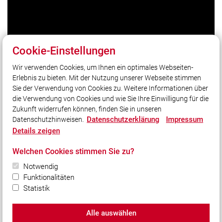
Cookie-Einstellungen
Wir verwenden Cookies, um Ihnen ein optimales Webseiten-
Erlebnis zu bieten. Mit der Nutzung unserer Webseite stimmen
Unser Leitsatz
Sie der Verwendung von Cookies zu. Weitere Informationen über
Gott zur Ehr - Dem Nächsten zur Wehr
die Verwendung von Cookies und wie Sie Ihre Einwilligung für die
Zukunft widerrufen können, finden Sie in unseren
Datenschutzerklärung
Impressum
Datenschutzhinweisen.
Social Media
Details zeigen
Auch unterwegs immer auf dem Laufenden bleiben?
Welchen Cookies stimmen Sie zu?
Bleiben Sie mit uns in Kontakt und vernetzen Sie sich
mit uns!
Notwendig
Funktionalitäten
Statistik
Alle auswählen
© 2026 Freiwillige Feuerwehr Rupboden e.V.